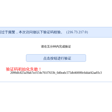
过于频繁，本次访问做以下验证码校验。（216.73.217.0）
请在五分钟内完成验证
验证码初始化失败！
2099dfc825a39ab7ecf154e761f7633b_0d0ea6c575db46f690c6ddaf42aa93c3